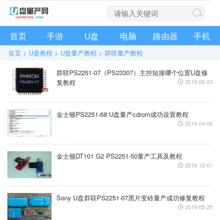
首页
手游
U盘
电脑
路由器
手机
首页
>
U盘教程
>
U盘量产教程
>
群联量产教程
群联PS2251-07（PS23307）主控短接哪个位置U盘修
复教程
2019-06-23
金士顿PS2251-68 U盘量产cdrom成功设置教程
2019-04-08
金士顿DT101 G2 PS2251-50量产工具及教程
2018-12-01
Sony U盘群联PS2251-07黑片变砖量产成功修复教程
2018-05-25