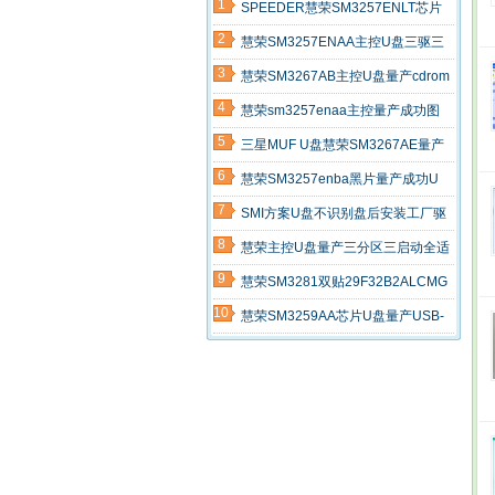
1
SPEEDER慧荣SM3257ENLT芯片
2
U盘量产成功教程
慧荣SM3257ENAA主控U盘三驱三
3
启量产全过程教程（hp v220w实
慧荣SM3267AB主控U盘量产cdrom
4
例）
启动成功教程
慧荣sm3257enaa主控量产成功图
5
文教程-适用超棒32G等
三星MUF U盘慧荣SM3267AE量产
6
修复教程
慧荣SM3257enba黑片量产成功U
7
盘修复教程
SMI方案U盘不识别盘后安装工厂驱
8
动详细步骤
慧荣主控U盘量产三分区三启动全适
9
用教程
慧荣SM3281双贴29F32B2ALCMG
10
U盘量产成功经验
慧荣SM3259AA芯片U盘量产USB-
CDROM详细步骤