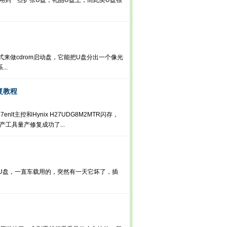
会用到一些扩张U盘，礼品U盘上，而此类U盘很
来做cdrom启动盘，它能把U盘分出一个像光
..
复教程
enlt主控和Hynix H27UDG8M2MTR闪存，
产工具量产修复成功了...
U盘，一直车载用的，突然有一天它坏了，插