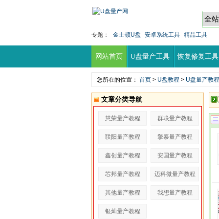
专题：
金士顿U盘
安卓系统工具
精品工具
网站首页
U盘量产工具
恢复修复工具
您所在的位置：
首页
>
U盘教程
>
U盘量产教
文章分类导航
慧荣量产教程
群联量产教程
联阳量产教程
擎泰量产教程
鑫创量产教程
安国量产教程
芯邦量产教程
迈科微量产教程
其他量产教程
我想量产教程
银灿量产教程