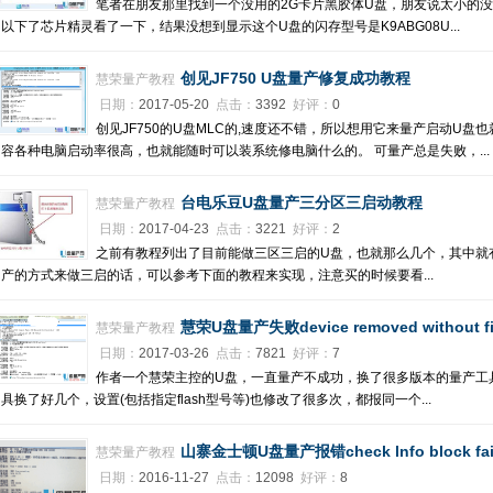
笔者在朋友那里找到一个没用的2G卡片黑胶体U盘，朋友说太小的
以下了芯片精灵看了一下，结果没想到显示这个U盘的闪存型号是K9ABG08U...
创见JF750 U盘量产修复成功教程
慧荣量产教程
日期：
2017-05-20
点击：
3392
好评：
0
创见JF750的U盘MLC的,速度还不错，所以想用它来量产启动U盘也就
容各种电脑启动率很高，也就能随时可以装系统修电脑什么的。 可量产总是失败，...
台电乐豆U盘量产三分区三启动教程
慧荣量产教程
日期：
2017-04-23
点击：
3221
好评：
2
之前有教程列出了目前能做三区三启的U盘，也就那么几个，其中就
产的方式来做三启的话，可以参考下面的教程来实现，注意买的时候要看...
慧荣U盘量产失败device removed without fin
慧荣量产教程
日期：
2017-03-26
点击：
7821
好评：
7
作者一个慧荣主控的U盘，一直量产不成功，换了很多版本的量产工
具换了好几个，设置(包括指定flash型号等)也修改了很多次，都报同一个...
山寨金士顿U盘量产报错check lnfo block f
慧荣量产教程
日期：
2016-11-27
点击：
12098
好评：
8