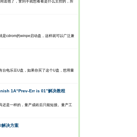
没用送他了，拿到手就想看看是什么主控的，所
是cdrom的winpe启动盘，这样就可以广泛兼
有台电乐豆U盘，如果你买了这个U盘，想用量
ish 1A“Prev-Err is 01”解决教程
具还是一样的，量产成砖后只能短接。量产工
ail解决方案