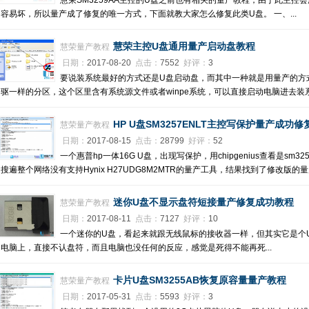
慧荣SM3259AA主控的U盘之前也有相关的量产教程，由于此主控
容易坏，所以量产成了修复的唯一方式，下面就教大家怎么修复此类U盘。 一、...
慧荣主控U盘通用量产启动盘教程
慧荣量产教程
日期：
2017-08-20
点击：
7552
好评：
3
要说装系统最好的方式还是U盘启动盘，而其中一种就是用量产的方式
驱一样的分区，这个区里含有系统源文件或者winpe系统，可以直接启动电脑进去装系.
HP U盘SM3257ENLT主控写保护量产成功修
慧荣量产教程
日期：
2017-08-15
点击：
28799
好评：
52
一个惠普hp一体16G U盘，出现写保护，用chipgenius查看是sm3257
搜遍整个网络没有支持Hynix H27UDG8M2MTR的量产工具，结果找到了修改版的量
迷你U盘不显示盘符短接量产修复成功教程
慧荣量产教程
日期：
2017-08-11
点击：
7127
好评：
10
一个迷你的U盘，看起来就跟无线鼠标的接收器一样，但其实它是个
电脑上，直接不认盘符，而且电脑也没任何的反应，感觉是死得不能再死...
卡片U盘SM3255AB恢复原容量量产教程
慧荣量产教程
日期：
2017-05-31
点击：
5593
好评：
3