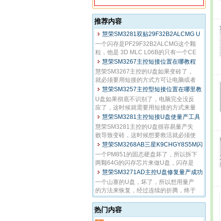
推荐内容
慧荣SM3281双贴29F32B2ALCMG U
一个闪存是PF29F32B2ALCMG这个颗
盘量产成功经验
粒，他是 3D MLC L06B的只有一个CE
的ID 为89 A4 64 32 A...
慧荣SM3267主控短接位置在哪教程
慧荣SM3267主控的U盘如果变砖了，
就必须要用短接的方式方可让电脑或者
量产工具重新识别，...
慧荣SM3257主控型短接位置在哪里教
U盘如果彻底不识别了，电脑完全没反
程
应了，这时候就需要用短接的方式来量
产修复，而且只要U盘...
慧荣SM3281主控短接U盘使量产工具
慧荣SM3281主控的U盘很容易量产失
识别教程
败导致变砖，这时候想要救活就必须使
用短接大法了，而很...
慧荣SM3268AB三星K9CHGY8S5M闪
一个PM851的固态硬盘坏了，所以拆下
存U盘量产成功
两颗64G的闪存芯片来做U盘，闪存是
K9CHGY8S5M-CCK0的，网...
慧荣SM3271AD主控U盘修复量产成功
一个山寨的U盘，坏了，所以想用量产
教程
的方法来恢复，经过连续的折腾，终于
量产成功，由于主控是慧...
热门内容