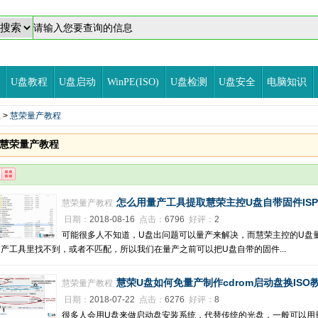
U盘教程
U盘启动
WinPE(ISO)
U盘检测
U盘安全
电脑知识
程
>
慧荣量产教程
慧荣量产教程
怎么用量产工具提取慧荣主控U盘自带固件IS
慧荣量产教程
日期：
2018-08-16
点击：
6796
好评：
2
可能很多人不知道，U盘出问题可以量产来解决，而慧荣主控的U盘
产工具里找不到，或者不匹配，所以我们在量产之前可以把U盘自带的固件...
慧荣U盘如何免量产制作cdrom启动盘换ISO
慧荣量产教程
日期：
2018-07-22
点击：
6276
好评：
8
很多人会用U盘来做启动盘安装系统，代替传统的光盘，一般可以用