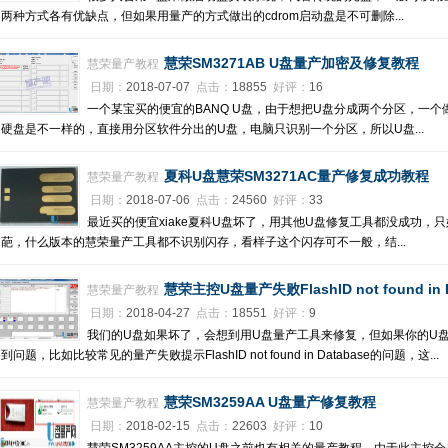
两种方式各有优缺点，但如果用量产的方式做出的cdrom启动盘是不可删除...
慧荣SM3271AB U盘量产加密及修复教程
慧荣量产教程
日期：
2018-07-07
点击：
18855
好评：
16
一个某宝买的便宜的BANQ U盘，由于想把U盘分成两个分区，一
硬盘是不一样的，直接用分区软件分出的U盘，电脑只识别一个分区，所以U盘...
夏科U盘慧荣SM3271AC量产修复成功教程
慧荣量产教程
日期：
2018-07-06
点击：
24560
好评：
33
最近买的便宜xiake夏科U盘坏了，用其他U盘修复工具都没成功，
葩，什么版本的慧荣量产工具都不识别闪存，看样子这个闪存可不一般，结...
慧荣主控U盘量产失败FlashID not found in
慧荣量产教程
日期：
2018-04-27
点击：
18551
好评：
9
我们的U盘如果坏了，会想到用U盘量产工具来修复，但如果你的U
到问题，比如比较常见的量产失败提示FlashID not found in Database的问题，这...
慧荣SM3259AA U盘量产修复教程
慧荣量产教程
日期：
2018-02-15
点击：
22603
好评：
10