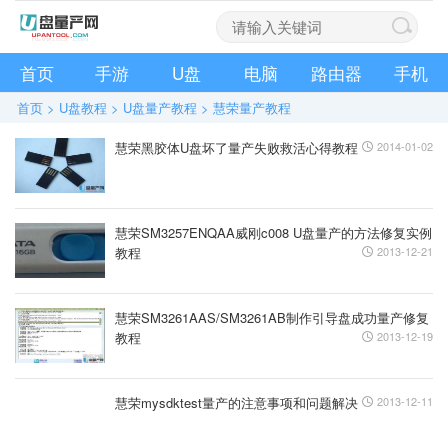
首页
手游
U盘
电脑
路由器
手机
首页
>
U盘教程
>
U盘量产教程
>
慧荣量产教程
慧荣黑胶体U盘坏了量产失败救活心得教程
2014-01-02
慧荣SM3257ENQAA威刚c008 U盘量产的方法修复实例
教程
2013-12-21
慧荣SM3261AAS/SM3261AB制作引导盘成功量产修复
教程
2013-12-19
慧荣mysdktest量产的注意事项和问题解决
2013-12-11