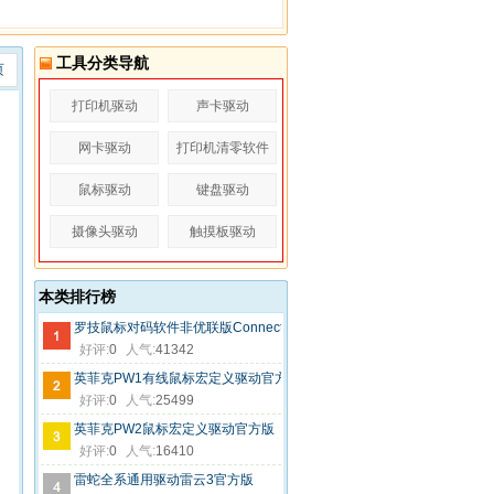
工具分类导航
页
打印机驱动
声卡驱动
网卡驱动
打印机清零软件
鼠标驱动
键盘驱动
摄像头驱动
触摸板驱动
本类排行榜
罗技鼠标对码软件非优联版ConnectUtility 2.30.9
好评:
0
人气:
41342
英菲克PW1有线鼠标宏定义驱动官方版
好评:
0
人气:
25499
英菲克PW2鼠标宏定义驱动官方版
好评:
0
人气:
16410
雷蛇全系通用驱动雷云3官方版