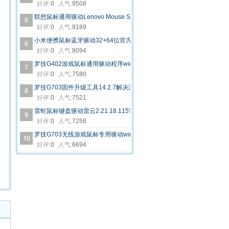
好评:
0
人气:
9508
联想鼠标通用驱动Lenovo Mouse Suite 6.86官方版
好评:
0
人气:
9189
小米便携鼠标蓝牙驱动32+64位官方版
好评:
0
人气:
8094
罗技G402游戏鼠标通用驱动程序win7+win10官方版
好评:
0
人气:
7580
罗技G703固件升级工具14.2.7解决滚动间断问题
好评:
0
人气:
7521
雷蛇鼠标键盘驱动雷云2.21.18.115官方版
好评:
0
人气:
7258
罗技G703无线游戏鼠标专用驱动win7和win10官方版
好评:
0
人气:
6694