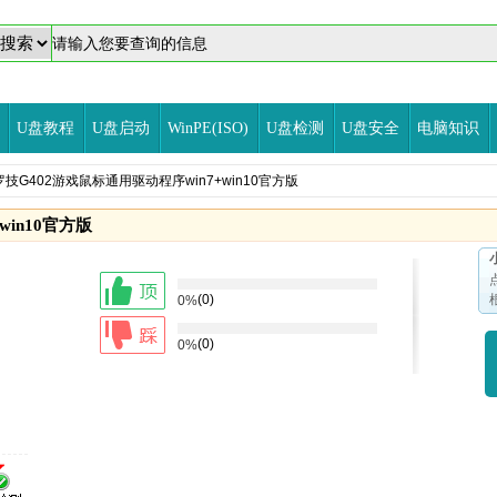
U盘教程
U盘启动
WinPE(ISO)
U盘检测
U盘安全
电脑知识
罗技G402游戏鼠标通用驱动程序win7+win10官方版
win10官方版
(0)
0%
(0)
0%