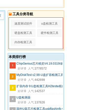
工具分类导航
页
速度测试软件
u盘检测工具
硬盘检测工具
硬件检测工具
内存检测工具
本类排行榜
ChipGenius芯片精灵V4.19.0319绿色版
好评:
0
人气:
2778572
MyDiskTest v2.98-U盘扩容检测工具
好评:
0
人气:
442698
扩容内存卡U盘检测工具H2testw权威中文版
好评:
0
人气:
142537
U盘检测器
好评:
0
人气:
137626
国外U盘芯片检测工具usbflashinfo v9.2.0.627绿色版