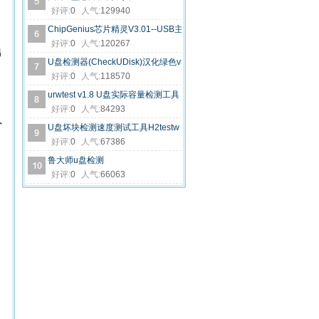
好评:
0
人气:
129940
ChipGenius芯片精灵V3.01--USB主控芯片检测工具
好评:
0
人气:
120267
出
U盘检测器(CheckUDisk)汉化绿色v5.4
好评:
0
人气:
118570
urwtest v1.8 U盘实际容量检测工具
好评:
0
人气:
84293
外
U盘坏块检测速度测试工具H2testw V1.4汉化绿色版
好评:
0
人气:
67386
鲁大师u盘检测
好评:
0
人气:
66063