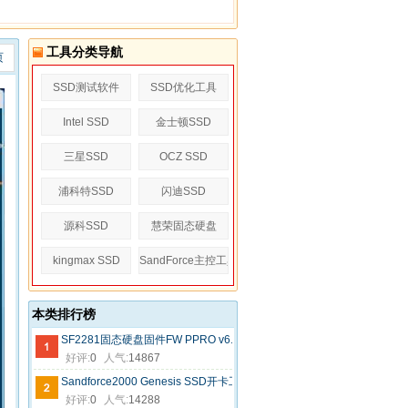
工具分类导航
页
SSD测试软件
SSD优化工具
Intel SSD
金士顿SSD
三星SSD
OCZ SSD
浦科特SSD
闪迪SSD
源科SSD
慧荣固态硬盘
kingmax SSD
SandForce主控工具
本类排行榜
SF2281固态硬盘固件FW PPRO v6.0.A版6_0_A Release.1134440
好评:
0
人气:
14867
Sandforce2000 Genesis SSD开卡工具安装需要的安装包
好评:
0
人气:
14288