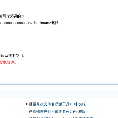
id,填写你需要的id
xxxxxxxxxxxxxx</checksum>删除
 32位系统中使用。
c提取资源。
批量修改文件名后缀工具1.0中文绿
硬盘物理序列号修改专家6.9免费版