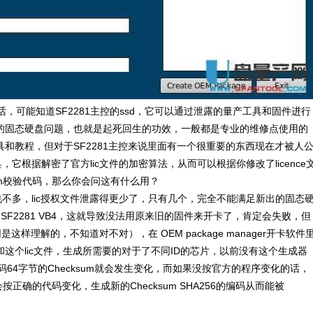
可能知道SF2281主控的ssd，它可以通过泄露的量产工具和固件进行
的固态硬盘问题，也就是起死回生的功效，一般都是专业的维修点使用的
和教程，但对于SF2281主控来说里面有一个很重要的东西现在才被人
具，它根据解密了官方lic文件的加密算法，从而可以根据你修改了licence
hecksum校验代码，那么你会问这有什么用？
不多，lic授权文件泄露得更少了，只有几个，完全不能满足新出的固态
SF2281 VB4，这就导致没法用原来旧的固件来开卡了，肯定会失败，但
这样理解的，不知道对不对），在 OEM package manager开卡软件
，和这个lic文件，生成所需要的对于了不同ID的芯片，以前没有这个生成器
代码64字节的Checksum就会发生变化，而如果没按官方的程序变化的话，
按正确的代码变化，生成新的Checksum SHA256的编码从而能被