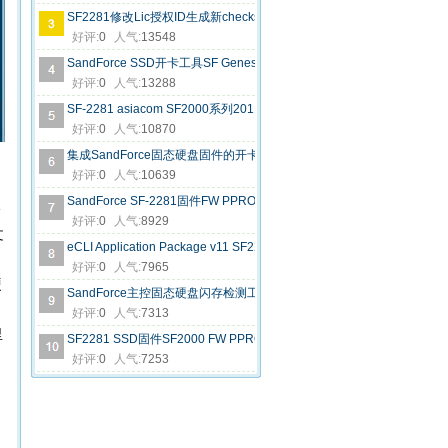
SF2281修改Lic授权ID生成新checksum生成器
好评:
0
人气:
13548
SandForce SSD开卡工具SF Genesis v1.7.2.01020130925
好评:
0
人气:
13288
SF-2281 asiacom SF2000系列20110815 lic文件
好评:
0
人气:
10870
集成SandForce固态硬盘固件的开卡虚拟机系统CentOS 6.7
好评:
0
人气:
10639
SandForce SF-2281固件FW PPRO 6.1.8版本Release.1115287
公
好评:
0
人气:
8929
文
eCLI Application Package v11 SF2281 SSD开卡用
好评:
0
人气:
7965
硬
SandForce主控固态硬盘闪存检测工具SandForce Flash ID 0.4a版
好评:
0
人气:
7313
里
SF2281 SSD固件SF2000 FW PPRO 5.8.2版Release.906190.release
好评:
0
人气:
7253