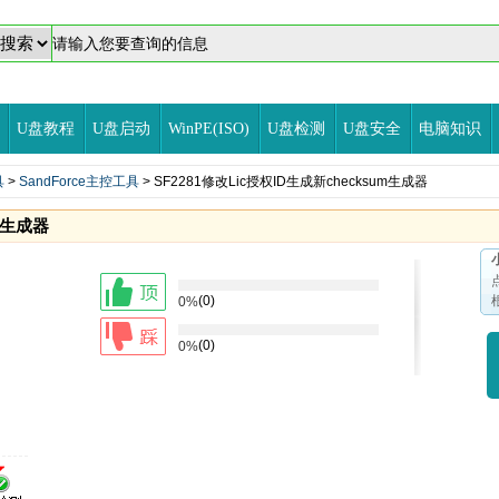
U盘教程
U盘启动
WinPE(ISO)
U盘检测
U盘安全
电脑知识
具
>
SandForce主控工具
> SF2281修改Lic授权ID生成新checksum生成器
um生成器
(0)
0%
(0)
0%