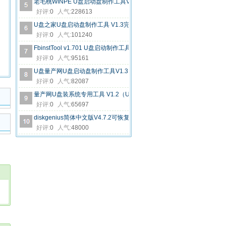
老毛桃WINPE U盘启动盘制作工具V2013(UD+ISO超级版)
好评:
0
人气:
228613
U盘之家U盘启动盘制作工具 V1.3完全版
好评:
0
人气:
101240
FbinstTool v1.701 U盘启动制作工具免费版
好评:
0
人气:
95161
U盘量产网U盘启动盘制作工具V1.3 迷你版（U盘装系统专用内含Winpe+
好评:
0
人气:
82087
量产网U盘装系统专用工具 V1.2（U盘之家启动制作工具 USB-HDD/ZIP
好评:
0
人气:
65697
diskgenius简体中文版V4.7.2可恢复大数据绿色注册专业版
好评:
0
人气:
48000