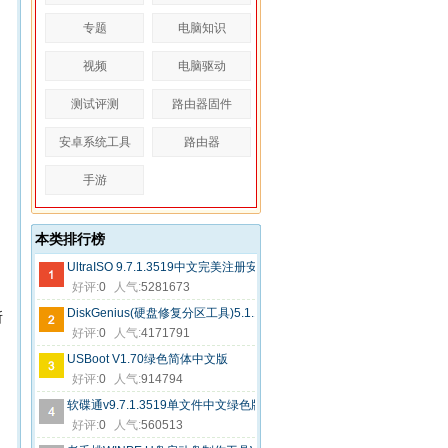
专题
电脑知识
视频
电脑驱动
测试评测
路由器固件
安卓系统工具
路由器
手游
本类排行榜
UltraISO 9.7.1.3519中文完美注册安装版
好评:
0
人气:
5281673
DiskGenius(硬盘修复分区工具)5.1.1.696绿色专业版破解(32+64位)
所
好评:
0
人气:
4171791
USBoot V1.70绿色简体中文版
好评:
0
人气:
914794
软碟通v9.7.1.3519单文件中文绿色版（32+64位）
好评:
0
人气:
560513