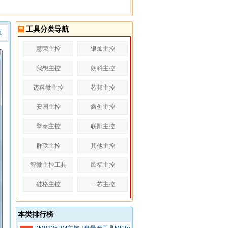
工具分类导航
页
慧荣主控
银灿主控
我想主控
朗科主控
迈科微主控
芯邦主控
安国主控
鑫创主控
擎泰主控
联阳主控
群联主控
其他主控
智微主控工具
邑福主控
硅格主控
一芯主控
本类排行榜