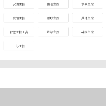
安国主控
鑫创主控
擎泰主控
联阳主控
群联主控
其他主控
智微主控工具
邑福主控
硅格主控
一芯主控
U盘手游网
备案号：苏ICP备2021034368号-1
联系邮箱：upanhezuo@gmail.com