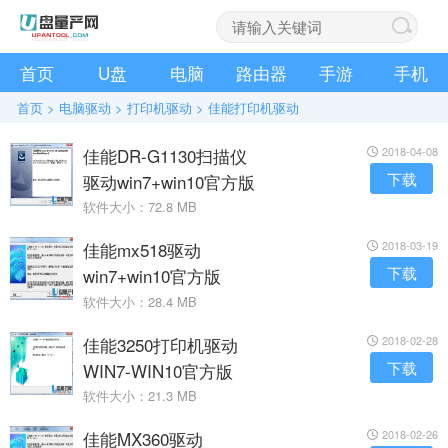
首页
U盘
电脑
路由器
手游
手机
首页
>
电脑驱动
>
打印机驱动
>
佳能打印机驱动
佳能DR-G1130扫描仪
2018-04-08
下载
驱动win7+win10官方版
软件大小：72.8 MB
佳能mx518驱动
2018-03-19
下载
win7+win10官方版
软件大小：28.4 MB
佳能3250打印机驱动
2018-02-28
下载
WIN7-WIN10官方版
软件大小：21.3 MB
佳能MX360驱动
2018-02-26