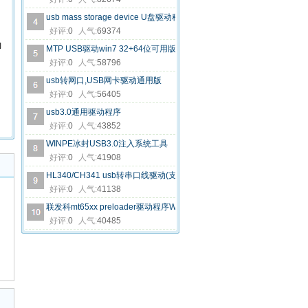
usb mass storage device U盘驱动程序官方版
好评:
0
人气:
69374
即
MTP USB驱动win7 32+64位可用版
好评:
0
人气:
58796
usb转网口,USB网卡驱动通用版
好评:
0
人气:
56405
usb3.0通用驱动程序
好评:
0
人气:
43852
WINPE冰封USB3.0注入系统工具
好评:
0
人气:
41908
HL340/CH341 usb转串口线驱动(支持64位WIN7)
好评:
0
人气:
41138
联发科mt65xx preloader驱动程序WIN7官方版
好评:
0
人气:
40485