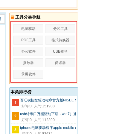
工具分类导航
页
电脑驱动
分区工具
PDF工具
格式转换器
办公软件
USB驱动
播放器
阅读器
录屏软件
本类排行榜
百旺税控盘驱动程序官方版NISEC SafeToolKit 1.0.70
好评:
0
人气:
151908
usb转串口万能驱动下载（win7）通用版-连接串口232
好评:
0
人气:
112390
iphone电脑驱动程序apple mobile device官方版
好评:
0
人气:
82674