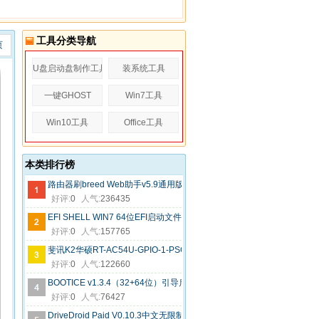
工具分类导航
页
U盘启动盘制作工具
装系统工具
一键GHOST
Win7工具
Win10工具
Office工具
本类排行榜
路由器刷breed Web助手v5.9通用版
好评:
0
人气:
236435
EFI SHELL WIN7 64位EFI启动文件
好评:
0
人气:
157765
斐讯K2华硕RT-AC54U-GPIO-1-PSG1208-64M_3.4.3.9-099固件
好评:
0
人气:
122660
BOOTICE v1.3.4（32+64位）引导启动维护工具中文绿色版
好评:
0
人气:
76427
DriveDroid Paid V0.10.3中文无限制版