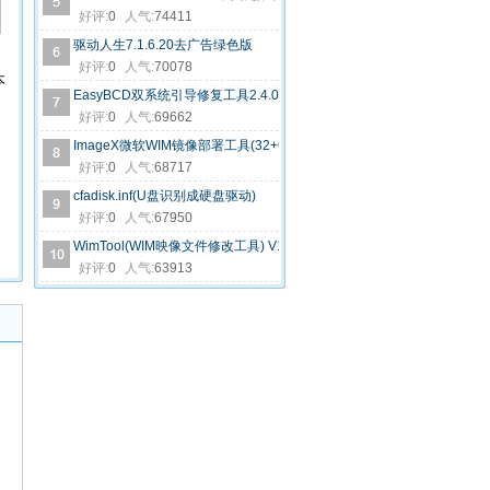
好评:
0
人气:
74411
驱动人生7.1.6.20去广告绿色版
中
好评:
0
人气:
70078
本
EasyBCD双系统引导修复工具2.4.0.237中文免费版
好评:
0
人气:
69662
ImageX微软WIM镜像部署工具(32+64位)V6.1.7600.16385绿色版
好评:
0
人气:
68717
cfadisk.inf(U盘识别成硬盘驱动)
好评:
0
人气:
67950
WimTool(WIM映像文件修改工具) V1.30 绿色中文版
好评:
0
人气:
63913